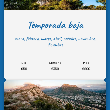
Temporada baja
enero, febrero, marzo, abril, octubre, noviembre,
diciembre
Día
Semana
Mes
€50
€350
€900