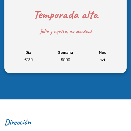
Temporada alta
Julio y agosto, no mensual
Día
Semana
Mes
€130
€900
nvt
Dirección